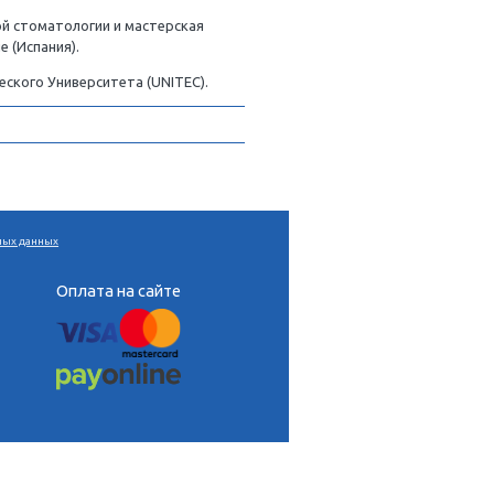
ос-Айреса (UBA) и профессор Университета Монтерея,
перативной и эстетической стоматологии и мастерская
аталонии (UIC) в Барселоне (Испания).
 Мексиканского Политехнического Университета (UNITEC).
•
Согласие на обработку персональных данных
Давайте дружить?
Оплата на сайте