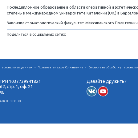
Ортопедия
Почетный профессор Университета Буэн
Мексика (UDEM).
Последипломное образование в области о
степень в Международном университете К
Закончил стоматологический факультет
Поделиться в социальных сетях:
ошении обработки персональных данных
•
Пользовательское Соглашение
 "Доктур" ОГРН 1037739941821