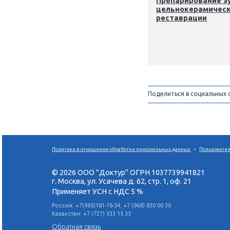
2-4 декабря 
Ислам Шико
Препар
цельно
рестав
Поделиться 