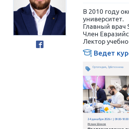
Ортоп
Россия
В 2010
универ
Главны
Член Е
Лектор
Ве
Ортопед