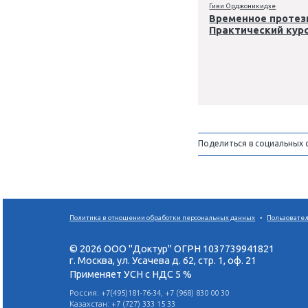
27-29 ноября
Гиви Орджо
Времен
Практи