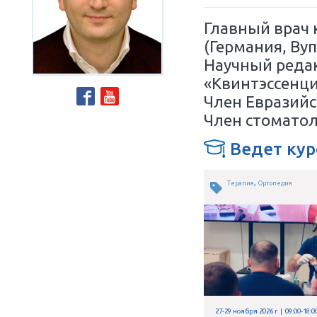
Хирург
Герма
Главны
(Герма
Научны
«Квинт
Член Е
Член с
Ве
Терапия