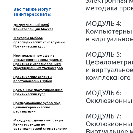
МОДУЛ
Клини
систе
телере
УЧАСТВОВАТЬ
МОДУЛ
Электр
метод
Вас также могут
заинтересовать:
МОДУЛ
Дискуссионный клуб
Квинтэссенции Москва
Компь
в вирт
Факторы выбора
ортопедических конструкций.
Практический курс
МОДУЛ
Неотложная помощь на