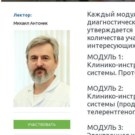
по мере формирования группы
два д
Каждый
Лектор:
диагно
Михаил Антоник
утверж
количе
интер
МОДУЛ
Клини
систе