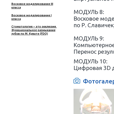
стоматологическом приеме.
Цефал
Практика с использованием
симуляционных тренажеров
и вирт
компле
Практические аспекты
восстановления зубов
Временное протезирование.
МОДУЛ
Практический курс
Окклю
Препарирование зубов под
цельнокерамические
реставрации
МОДУЛ
Международный симпозиум
Окклю
Квинтэссенции по
ортопедической стоматологии
Вирту
Восковое моделирование III
класса
МОДУЛ
Восковое моделирование I
Восков
класса
по Р. 
Стоматология – это окклюзия.