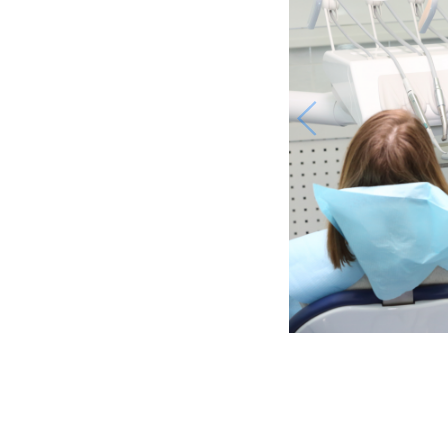
Функциональное размыкание
зубов по М. Кувате (FDO)
МОДУЛ
Компь
Перено
МОДУЛ
Цифров
Фо