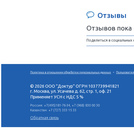
выраженной атрофией
челюстей с помощью
имплантатов под наклоном
Теоретический и практический
курсы
Скуловые имплантаты:
показания и новые протоколы