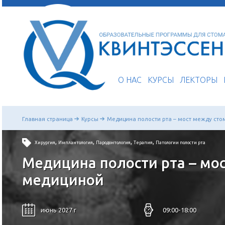
О НАС
КУРСЫ
Главная страница
Курсы
Медицина полости рта – 
,
,
,
,
Хирургия
Имплантология
Пародонтология
Терапия
Патологии п
Медицина полости рта
медициной