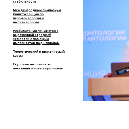
общие
пародонтологическая хирургия
• Пра
Часть I. Эффективное лечение
корневых каналов
област
лечени
Нехирургическое
пародонтологическое лечение.
Малоинвазивный подход
Фо
Неотложная помощь на
стоматологическом приеме.
Практика с использованием
симуляционных тренажеров
Пластика мягких тканей в
области имплантатов и зубов –
эстетика, эффективность,
стабильность
Международный симпозиум
Квинтэссенции по
пародонтологии и
имплантологии
Реабилитация пациентов с