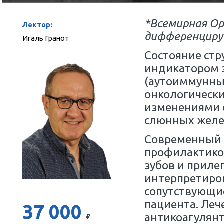
июнь 2027 г
09:00-
*Всеми
Лектор:
диффе
Игаль Гранот
Состоя
индик
(аутои
онколо
измене
слюнн