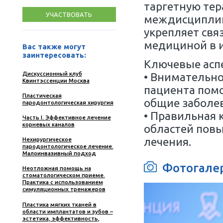
Совре
профил
зубов 
интерп
сопут
пацие
37 000
антик
₽
таргет
УЧАСТВОВАТЬ
межди
укрепл
медици
Вас также могут
заинтересовать:
Ключе
Дискуссионный клуб
• Вним
Квинтэссенции Москва
пациен
Пластическая