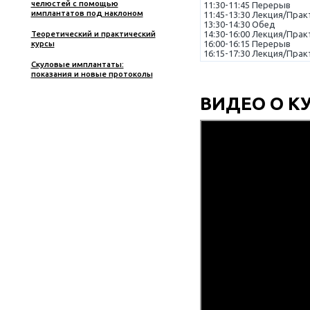
пародонтологическая хирургия
Упраж
Нехирургическое
пародонтологическое лечение.
• Неп
Малоинвазивный подход
• Лате
Неотложная помощь на
стоматологическом приеме.
• Кор
Практика с использованием
• Конв
симуляционных тренажеров
соеди
Пластика мягких тканей в
области имплантатов и зубов –
• Уши
эстетика, эффективность,
стабильность
Международный симпозиум
РАСП
Квинтэссенции по
пародонтологии и
имплантологии
Первый де
Реабилитация пациентов с
08:30-9:30
выраженной атрофией
09:30-11:3
челюстей с помощью
11:30-11:4
имплантатов под наклоном
11:45-13:3