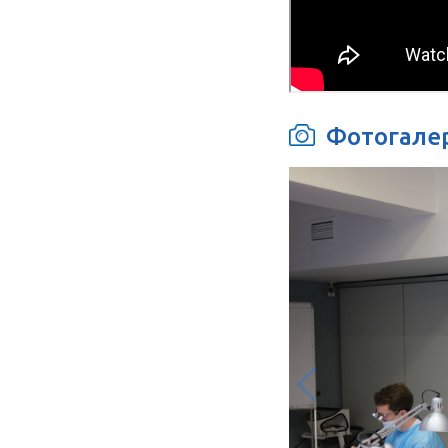
13:30-14:3
Теоретический и практический
14:30-16:0
курсы
16:00-16:1
16:15-17:3
Скуловые имплантаты:
показания и новые протоколы
ВИДЕ