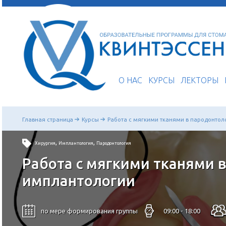
О НАС
КУРСЫ
Главная страница
Курсы
Работа с мягкими тканям
,
,
Хирургия
Имплантология
Пародонтология
Работа с мягкими тка
имплантологии