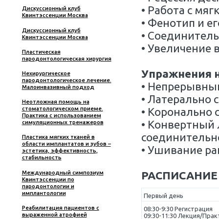
• Отсл
обвив
• Апик
надко
• Увел
• Пере
День 
Феноти
Вас также могут
поддер
заинтересовать:
• Реце
• Рабо
Дискуссионный клуб
Квинтэссенции Москва
• Фено
Дискуссионный клуб
• Сое
Квинтэссенции Москва
• Увел
Пластическая