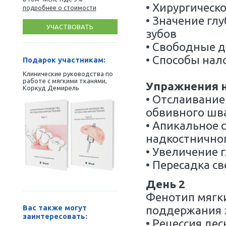
День 
Вариан
свобо
• Особ
• Форм
1 250
• Нес
€
• Реп
в том числе НДС 5%
• Хиру
подробнее о стоимости
• Знач
УЧАСТВОВАТЬ
зубов
• Сво
• Спо
Подарок участникам:
Клинические руководства по
работе с мягкими тканями,
Упраж
Коркуд Демирель