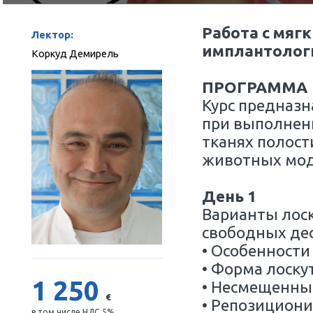
по мере формирования группы
09:00 
Работ
Лектор:
импла
Коркуд Демирель
ПРОГ
Курс п
при вы
тканях
живот