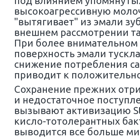
система нарушается,
десны. Известно, ч
Streptococcus mutan
Условием этого про
количество бляшек и
под влиянием упомя
высокоагрессивную 
"вытягивает" из эм
внешнем рассмотрен
При более внимател
поверхность эмали т