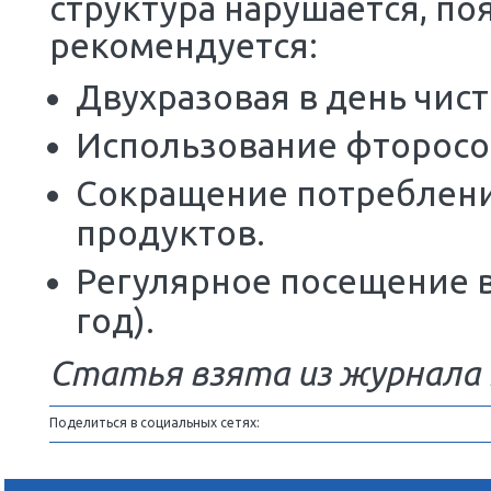
снижение потребле
приводит к положи
Сохранение прежни
и недостаточное по
вызывают активизац
кисло-тотолерантны
выводится все боль
структура нарушаетс
рекомендуется:
Двухразовая в день