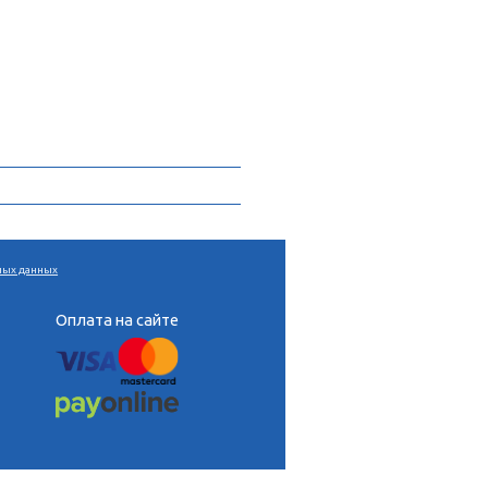
кладыванию средств на образование детей. На фоне
лноценного владения жильем вероятность адекватной
не сможете предоставить ту помощь, на которую они
ой кредитной организации. Ка чество родителей оценивает
рые прививают им, а не по количеству отложенных на