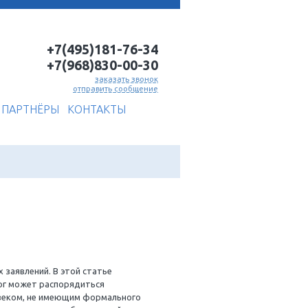
+7(495)181-7
+7(968)830-0
заказать
отправить соо
ИСКА
КНИГИ
БЛОГ
ПАРТНЁРЫ
КОНТАКТЫ
оритетов