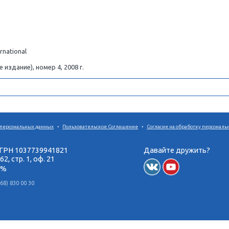
полной выплаты кредита за жилье можно приступать к от
нного финансового благополучия после уходаот дел и по
ечение необходимого времени намного выше. Если же вы 
егда смогут получить заем на образование в банке или ин
, которые они дают своим детям, и тем ценностям, кото
tessence International