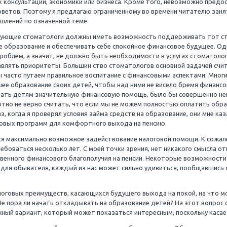
онных статьях данной серии я взял на себя смелость сде
 окончательно, поскольку она посвящена обсуждению тог
ами. Естественно, нужно учитывать тот факт, что обсу
и финансовых консультаций, экономики или бизнеса. Кро
тавленных советов. Поэтому я предлагаю ограниченному 
льских размышлений по означенной теме.
ально практикующие стоматологи должны иметь возможно
тям достойное образование и обеспечивать себе спокойно
огических проблем, а значит, не должно быть необходим
о уметь расставлять приоритеты. Большин ство стоматол
ванием, но мы часто путаем правильное воспитание с фин
латить высшее образование своих детей, чтобы над ними
мы можем оказать детям значительную финансовую помо
й цели. Абсолютно не верно считать, что если мы не мож
Последний раз, когда я проверял условия займа средств н
никаких финансовых программ для комфортного выхода на
адачей является максимально возможное задействование 