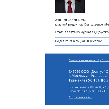
И вот только после 
обеспечения собстве
поддержки детей в т
рассчитывали, они вс
по любви и поддержке
образование денег.
Авишай Садан, DМD,
главный редактор Quin