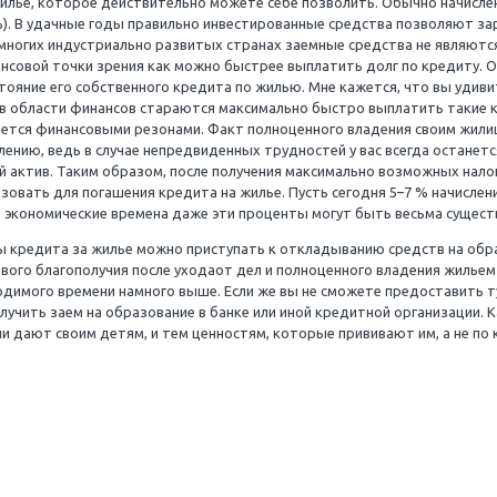
т может потребоваться несколько лет. С моей точки зрен
еспечили собственного финансового благополучия на пенс
ом понятными для обывателя, каждый из нас может сильн
возможных налоговых преимуществ, касающихся будущего
ые имеются? Не пора ли начать откладывать на образова
ть вам возможный вариант, который может показаться ин
 приобрели жилье, которое действительно можете себе п
России 10–12 %). В удачные годы правильно инвестирова
Поскольку во многих индустриально развитых странах за
азным с финансовой точки зрения как можно быстрее вып
а, каково состояние его собственного кредита по жилью. 
пециалистов в области финансов стараются максимально
зни обосновывается финансовыми резонами. Факт полноце
скому исчислению, ведь в случае непредвиденных трудно
 материальный актив. Таким образом, после получения 
зумно использовать для погашения кредита на жилье. Пус
ми, в сложные экономические времена даже эти проценты