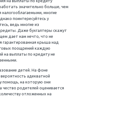
ия, нет никакого смысла откладывать деньги на обучение
ии. Некоторые возможности для пенсионных накоплений м
о удивиться, пообщавшись с грамотным бухгалтером на э
 выхода на покой, на что можно потратить свободные
ние детей? На этот вопрос сложно дать однозначный отв
тересным, поскольку касается приобретения жилища.
озволить. Обычно начисления на выплаты по кредиту
нные средства позволяют заработать значительно больше,
емные средства не являются налогооблагаемыми, многие
латить долг по кредиту. Однако поинтересуйтесь у
Мне кажется, что вы удивитесь, ведь многие из
 быстро выплатить такие кредиты. Даже бухгалтеры ска
нного владения своим жилищем дает нам нечто, что не
стей у вас всегда останется гарантированная крыша над
максимально возможных налоговых поощрений каждую
ть сегодня 5–7 % начислений на выплаты по кредиту не
 могут быть весьма существенными.