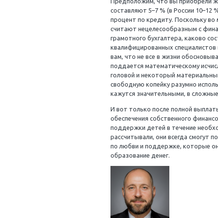
таких налоговых льго
детей, если вы не об
показаться не слишк
тему.
После получения все
средства, если таков
Позвольте мне описа
Предположим, что вы
составляют 5–7 % (в 
процент по кредиту. 
считают нецелесообр
грамотного бухгалтер
квалифицированных с
вам, что не все в жи
поддается математиче
головой и некоторый
свободную копейку ра
кажутся значительны