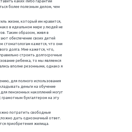
лать несколько социальных заявлений. В этой статье
о, каким образом стоматолог может распорядиться
ждение это проводится человеком, не имеющим формально
ме того, невозможно предоставить каких-либо гарантий
во времени читателю заняться более полезным делом, ч
сть поддерживать тот стиль жизни, который им нравит
е финансовое будущее. Однако в идеальном мире у людей
ости в услугах стоматологов. Таким образом, живя в
огов основной задачей считают обеспечение своих детей
ансовыми аспектами. Многим стоматологам кажется, что 
 не висело бремя финансового долга. Мне кажется, что,
щь, было бы совершенно неправильно строить долгосроч
ем полностью оплатить образование ребенка, то мы являе
а образование, они мне казались вполне резонными, однак
 пенсию.
налоговой помощи. К сожалению, для полного использова