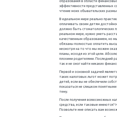
В предыдущих редакци
читатель запутается
заработанными деньг
образования в област
эффективности предс
чтение моих обывате
В идеальном мире ре
оплачивать своим де
должно быть стоматол
реальном мире, нужн
качественным образо
обязаны полностью оп
несмотря на то что 
планы, исходя из это
плохими родителями. 
так и не смог найти 
Первой и основной з